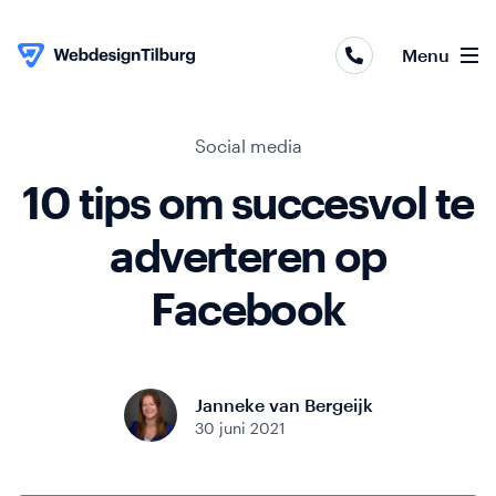
Webapplicaties
Menu
Webshops
Websites
Skip to content
Social media
10 tips om succesvol te
Online
marketing
adverteren op
Portfolio
Facebook
Over
ons
Janneke van Bergeijk
30 juni 2021
Contact
Blog