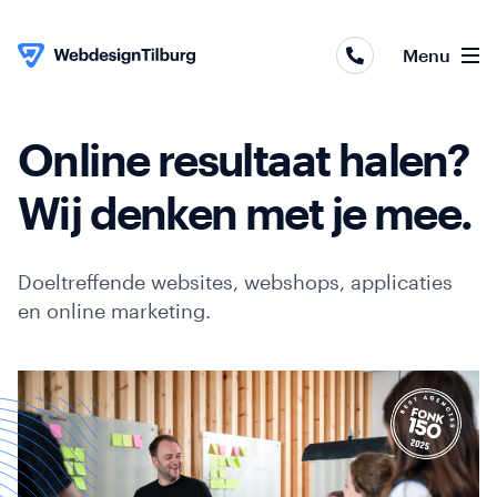
Webapplicaties
Menu
Webshops
Websites
Online resultaat halen?
Skip to content
Online
Wij denken met je mee.
marketing
Doeltreffende websites, webshops, applicaties
Portfolio
en online marketing.
Over
ons
Contact
Blog