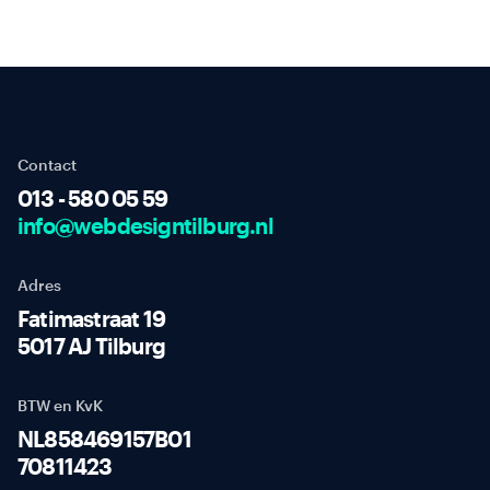
Contact
013 - 580 05 59
info@webdesigntilburg.nl
Adres
Fatimastraat 19
5017 AJ Tilburg
BTW en KvK
NL858469157B01
70811423