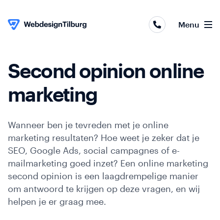
Webapplicaties
Menu
Webshops
Websites
Second opinion online
Skip to content
Online
marketing
marketing
Wanneer ben je tevreden met je online
Portfolio
marketing resultaten? Hoe weet je zeker dat je
SEO, Google Ads, social campagnes of e-
Over
mailmarketing goed inzet? Een online marketing
ons
second opinion is een laagdrempelige manier
om antwoord te krijgen op deze vragen, en wij
Contact
helpen je er graag mee.
Blog