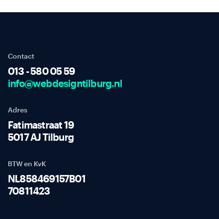
Contact
013 - 580 05 59
info@webdesigntilburg.nl
Adres
Fatimastraat 19
5017 AJ Tilburg
BTW en KvK
NL858469157B01
70811423