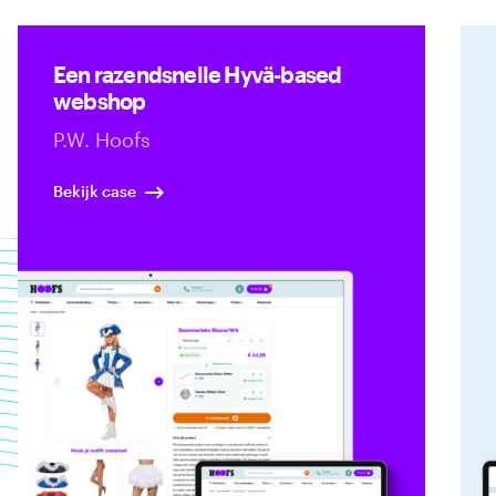
Een razendsnelle Hyvä-based
webshop
P.W. Hoofs
Bekijk case