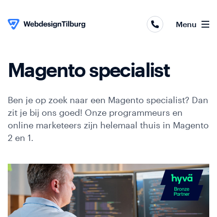
Webapplicaties
Menu
Webshops
Websites
Magento specialist
Skip to content
Online
marketing
Ben je op zoek naar een Magento specialist? Dan
zit je bij ons goed! Onze programmeurs en
Portfolio
online marketeers zijn helemaal thuis in Magento
2 en 1.
Over
ons
Contact
Blog