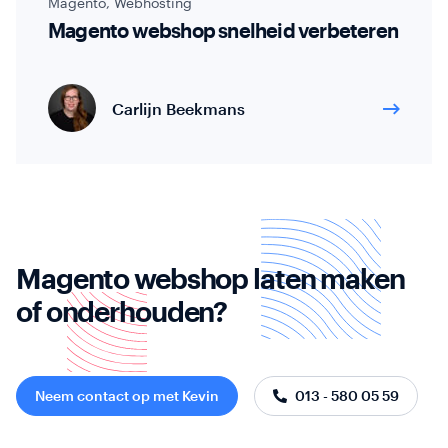
Magento
,
Webhosting
Magento webshop snelheid verbeteren
Carlijn Beekmans
Magento webshop laten maken
of onderhouden?
Neem contact op met Kevin
013 - 580 05 59