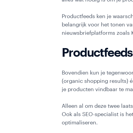
ons
Productfeeds ken je waarsch
Shopware
belangrijk voor het tonen v
Magento
nieuwsbriefplatforms zoals
Magento
Productfeeds
koppelingen
Webs
Bovendien kun je tegenwoor
(organic shopping results) 
je producten vindbaar te ma
Vacatures
Alleen al om deze twee laat
Ook als SEO-specialist is he
optimaliseren.