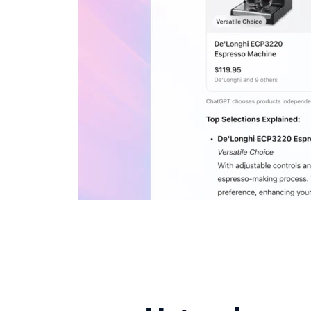
Web
Zoekmachine
optimalisatie
Conversie
optimalisatie
Google
Ads
Social
media
marketing
E-