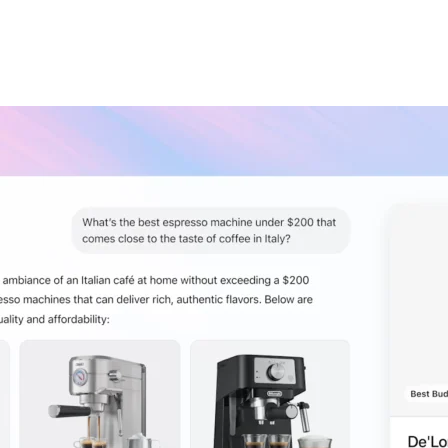
tact
ne
etin