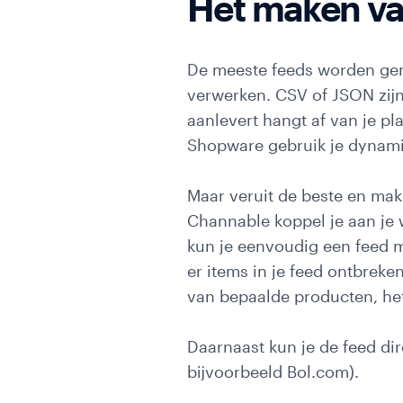
Het maken va
mailmarketing
Server
De meeste feeds worden gema
Side
verwerken. CSV of JSON zijn
Tagging
aanlevert hangt af van je p
ProfitMetrics
Shopware gebruik je dynam
Second
opinion
Maar veruit de beste en mak
Channable koppel je aan je
Cases
kun je eenvoudig een feed m
er items in je feed ontbreken
van bepaalde producten, het 
Daarnaast kun je de feed di
bijvoorbeeld Bol.com).