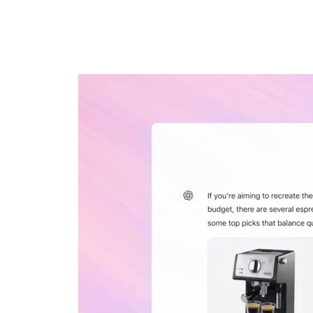
Con
Onli
Offerte
aanvragen
mark
Blog