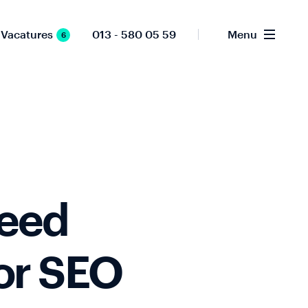
Vacatures
013 - 580 05 59
Menu
6
feed
oor SEO