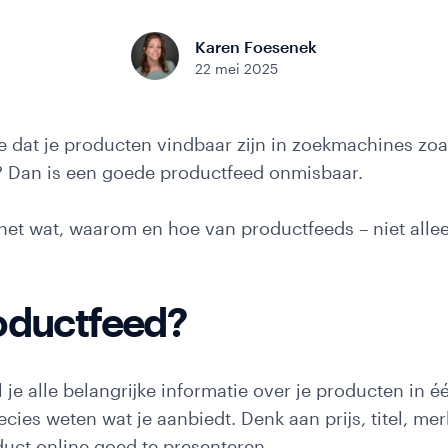
pplic
folio
Karen Foesenek
22 mei 2025
e dat je producten vindbaar zijn in zoekmachines zoa
 Dan is een goede productfeed onmisbaar.
shop
r
er het wat, waarom en hoe van productfeeds – niet alle
roductfeed?
je alle belangrijke informatie over je producten in éé
cies weten wat je aanbiedt. Denk aan prijs, titel, me
duct online goed te presenteren.