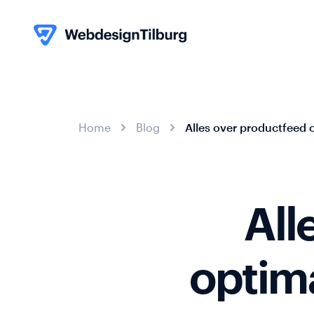
Skip to content
Home
Blog
Alles over productfeed 
All
013
-
optima
580
info@webdesigntilburg.nl
05
59