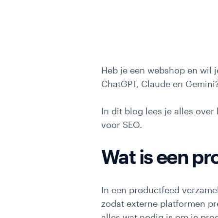
Weba
Port
Heb je een webshop en wil j
ChatGPT, Claude en Gemini?
Web
Ove
In dit blog lees je alles ov
voor SEO.
Wat is een p
In een productfeed verzamel 
zodat externe platformen pre
alles wat nodig is om je pro