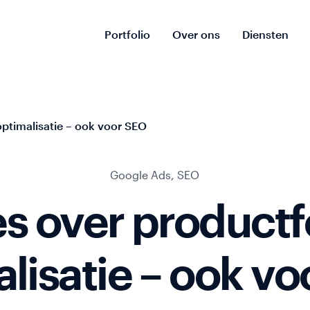
Portfolio
Over ons
Diensten
optimalisatie – ook voor SEO
Google Ads
,
SEO
es over product
lisatie – ook v