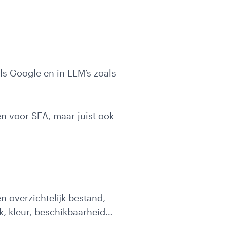
atie
ls Google en in LLM’s zoals
s
en voor SEA, maar juist ook
n overzichtelijk bestand,
rk, kleur, beschikbaarheid…