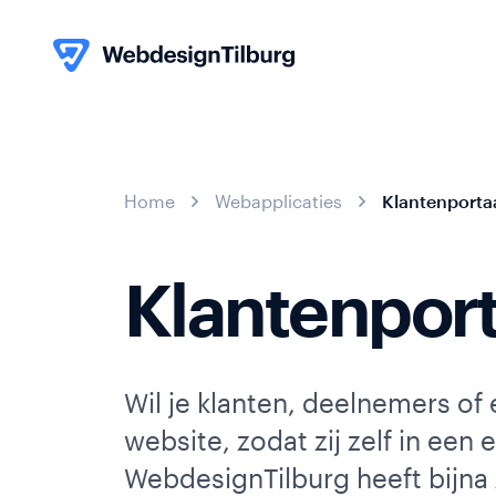
Skip to content
Home
Webapplicaties
Klantenporta
Klantenport
013
Wil je klanten, deelnemers of
-
580
info@webdesigntilburg.nl
website, zodat zij zelf in ee
05
WebdesignTilburg heeft bijna 
59