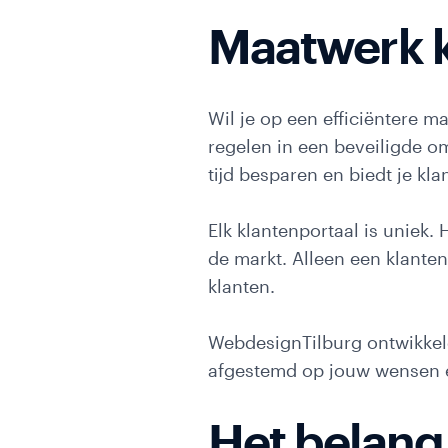
Con
Maatwerk k
Onli
Wil je op een efficiëntere 
regelen in een beveiligde o
tijd besparen en biedt je kla
Elk klantenportaal is uniek. 
Offerte
de markt. Alleen een klante
aanvragen
klanten.
mark
Blog
WebdesignTilburg ontwikkel
afgestemd op jouw wensen e
Het belang