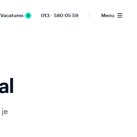
Vacatures
013 - 580 05 59
Menu
6
al
 je