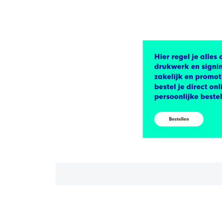
mailmarketing
Server
Side
Tagging
ProfitMetrics
Second
opinion
Cases