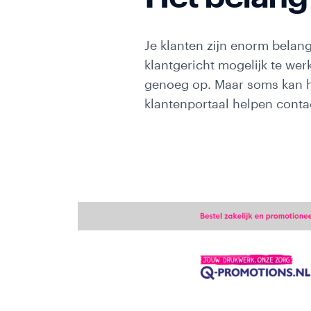
Je klanten zijn enorm belangr
klantgericht mogelijk te werke
genoeg op. Maar soms kan he
klantenportaal helpen contac
Web
Zoekmachine
optimalisatie
Conversie
optimalisatie
Google
Ads
Social
media
marketing
E-