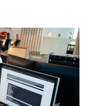
atie
s