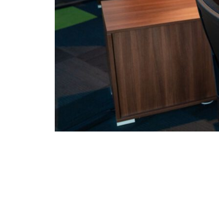
ons
Shopware
Magento
Magento
koppelingen
Webs
Vacatures