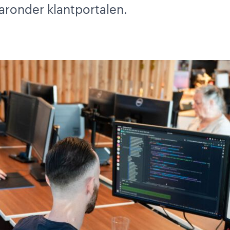
pplic
folio
ronder klantportalen.
shop
r