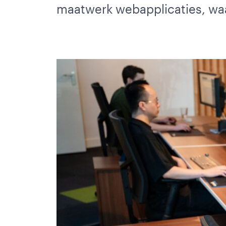
Weba
Port
maatwerk webapplicaties, waa
Web
Ove