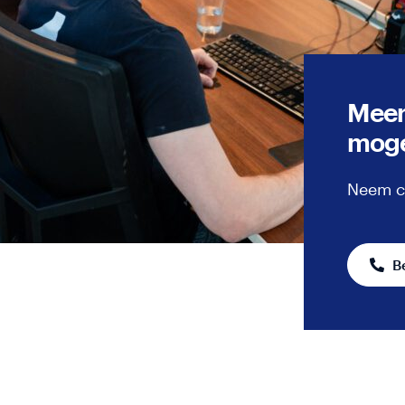
Meer
moge
Neem c
ites
B