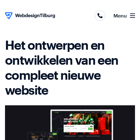
Webapplicaties
Menu
Webshops
Websites
Het ontwerpen en
Skip to content
Online
ontwikkelen van een
marketing
compleet nieuwe
Portfolio
website
Over
ons
Contact
Blog