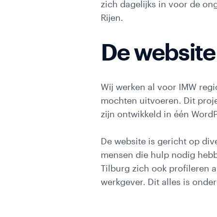
zich dagelijks in voor de o
Social
Rijen.
media
marketing
De website
E-
mailmarketing
Wij werken al voor IMW regi
Server
Side
mochten uitvoeren. Dit proj
Tagging
zijn ontwikkeld in één WordP
ProfitMetrics
De website is gericht op div
Second
mensen die hulp nodig hebb
opinion
Tilburg zich ook profileren a
Cases
werkgever. Dit alles is onde