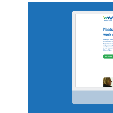
ons
Shopware
Magento
Magento
koppelingen
Vacatures
Websites
Contact