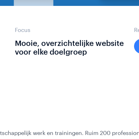
Focus
R
g
Mooie, overzichtelijke website
voor elke doelgroep
s
tschappelijk werk en trainingen. Ruim 200 professio