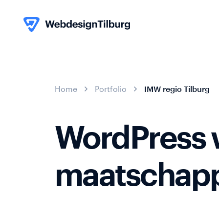
013
Skip to content
Home
Portfolio
IMW regio Tilburg
-
Webappli
Portfolio
580
info@webdesigntilburg.nl
05
WordPress 
59
maatschapp
Webshop
Over