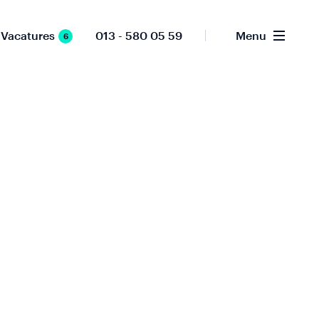
Vacatures
013 - 580 05 59
Menu
6