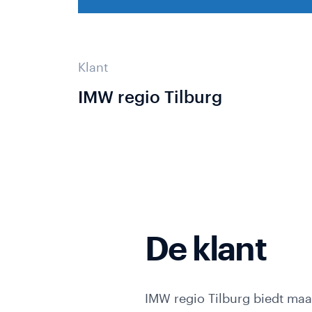
Online
Offerte
aanvragen
Klant
Blog
marketin
IMW regio Tilburg
Webinar
Zoekmachine
optimalisatie
De klant
Conversie
optimalisatie
Google
IMW regio Tilburg biedt maa
Ads