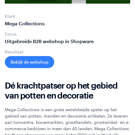
Webinars
Klant
Mega Collections
Focus
Uitgebreide B2B webshop in Shopware
Resultaat
Bekijk de webshop
Dé krachtpatser op het gebied
van potten en decoratie
Mega Collections is een grote wereldwijde speler op het
gebied van potten, manden en decoratie-artikelen. Ze leveren
aan tuincentra, bouwmarkten, groothandels, grootwinkel- en e-
commerce bedrijven in meer dan 45 landen. Mega Collections
heeft een showroom van maar liefst 1500 m2 in Waalwijk,