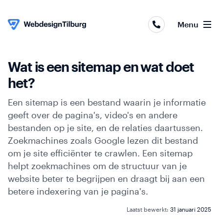
Webapplicaties
Menu
Webshops
Websites
Wat is een sitemap en wat doet
Skip to content
het?
Online
marketing
Een sitemap is een bestand waarin je informatie
geeft over de pagina's, video's en andere
Portfolio
bestanden op je site, en de relaties daartussen.
Zoekmachines zoals Google lezen dit bestand
Over
om je site efficiënter te crawlen. Een sitemap
ons
helpt zoekmachines om de structuur van je
website beter te begrijpen en draagt bij aan een
Contact
betere indexering van je pagina's.
Laatst bewerkt:
31 januari 2025
Blog