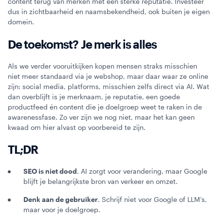
content terug van merken met een sterke reputatie. Investeer
dus in zichtbaarheid en naamsbekendheid, ook buiten je eigen
domein.
De toekomst? Je merk is alles
Als we verder vooruitkijken kopen mensen straks misschien
niet meer standaard via je webshop, maar daar waar ze online
zijn: social media, platforms, misschien zelfs direct via AI. Wat
dan overblijft is je merknaam, je reputatie, een goede
productfeed én content die je doelgroep weet te raken in de
awarenessfase. Zo ver zijn we nog niet, maar het kan geen
kwaad om hier alvast op voorbereid te zijn.
TL;DR
SEO is niet dood
. AI zorgt voor verandering, maar Google
blijft je belangrijkste bron van verkeer en omzet.
Denk aan de gebruiker
. Schrijf niet voor Google of LLM’s,
maar voor je doelgroep.