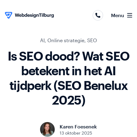
Webapplicaties
Menu
Webshops
Websites
Skip to content
AI
,
Online strategie
,
SEO
Is SEO dood? Wat SEO
Online
marketing
betekent in het AI
Portfolio
tijdperk (SEO Benelux
Over
2025)
ons
Contact
Karen Foesenek
13 oktober 2025
Blog