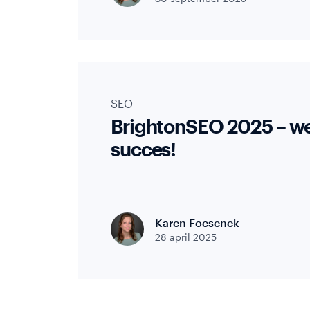
Second
opinion
Cases
SEO
BrightonSEO 2025 – w
succes!
Karen Foesenek
28 april 2025