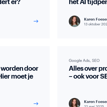
ert er?
het AI tijdp
rs
Karen Foese
13 oktober 20
Google Ads
,
SEO
d worden door
Alles over p
ier moet je
– ook voor S
Karen Foese
22 mei 2025