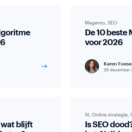
t
Magento
,
SEO
lgoritme
De 10 beste
26
voor 2026
Karen Foese
29 december 
ing
AI
,
Online strategie
,
wat blijft
Is SEO dood?