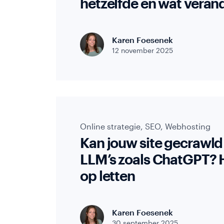
hetzelfde en wat verand
Webina
Zoekmachine
optimalisatie
Conversie
Karen Foesenek
optimalisatie
12 november 2025
Google
Ads
Social
media
marketing
Online strategie
,
SEO
,
Webhosting
Kan jouw site gecrawl
E-
mailmarketing
LLM’s zoals ChatGPT? H
op letten
Server
Side
Tagging
Karen Foesenek
ProfitMetrics
30 september 2025