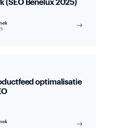
erk (SEO Benelux 2025)
nek
25
roductfeed optimalisatie
EO
nek