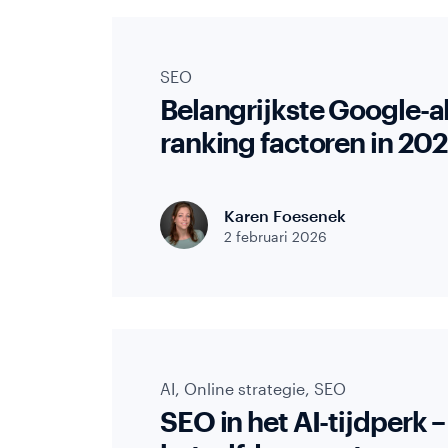
Contac
SEO
Belangrijkste Google-a
Online
ranking factoren in 20
Offerte
aanvragen
Karen Foesenek
2 februari 2026
Blog
market
AI
,
Online strategie
,
SEO
SEO in het AI-tijdperk – 