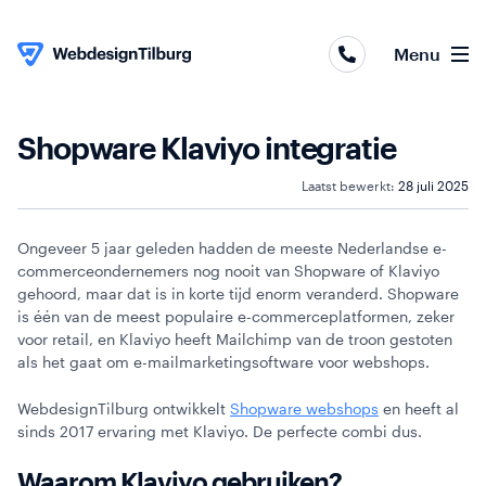
Webapplicaties
Menu
Webshops
Websites
Shopware Klaviyo integratie
Skip to content
Laatst bewerkt:
28 juli 2025
Online
marketing
Ongeveer 5 jaar geleden hadden de meeste Nederlandse e-
commerceondernemers nog nooit van Shopware of Klaviyo
Portfolio
gehoord, maar dat is in korte tijd enorm veranderd. Shopware
is één van de meest populaire e-commerceplatformen, zeker
Over
voor retail, en Klaviyo heeft Mailchimp van de troon gestoten
als het gaat om e-mailmarketingsoftware voor webshops.
ons
WebdesignTilburg ontwikkelt
Shopware webshops
en heeft al
Contact
sinds 2017 ervaring met Klaviyo. De perfecte combi dus.
Waarom Klaviyo gebruiken?
Blog