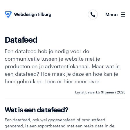
Webapplicaties
Menu
Webshops
Websites
Datafeed
Skip to content
Een datafeed heb je nodig voor de
Online
communicatie tussen je website met je
marketing
producten en je advertentiekanaal. Maar wat is
een datafeed? Hoe maak je deze en hoe kan je
Portfolio
hem gebruiken. Lees er hier meer over.
Over
Laatst bewerkt:
31 januari 2025
ons
Wat is een datafeed?
Contact
Een datafeed, ook wel gegevensfeed of productfeed
genoemd, is een exportbestand met een reeks data in de
Blog