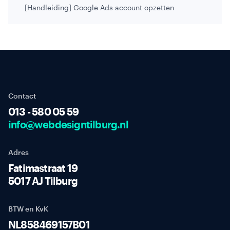
[Handleiding] Google Ads account opzetten
Contact
013 - 580 05 59
info@webdesigntilburg.nl
Adres
Fatimastraat 19
5017 AJ Tilburg
BTW en KvK
NL858469157B01