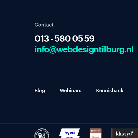
Side
Tagging
ProfitMetrics
Contact
Second
013 - 580 05 59
opinion
info@webdesigntilburg.nl
Cases
Blog
Webinars
Kennisbank