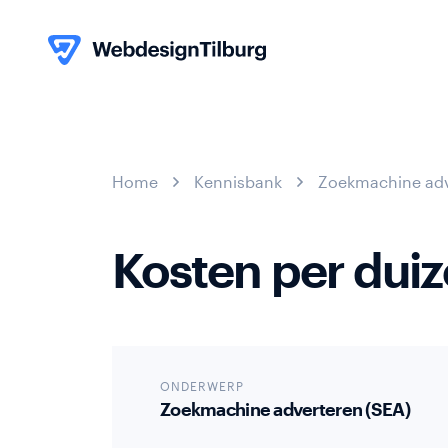
013
-
Webapplicat
Portfolio
Skip to content
Home
Kennisbank
Zoekmachine adv
580
info@webdesigntilburg.nl
05
59
Kosten per dui
Webshops
Over
ONDERWERP
Zoekmachine adverteren (SEA)
ons