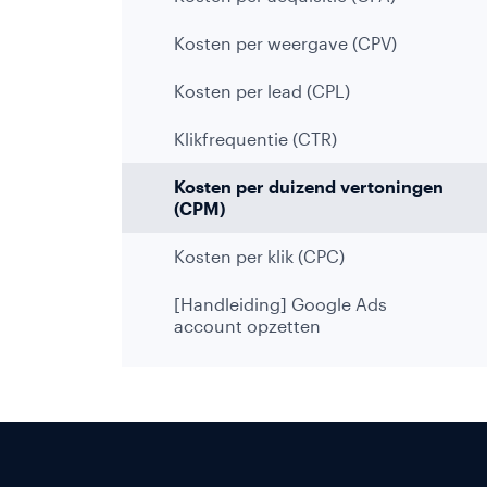
marketing
Kosten per weergave (CPV)
Kosten per lead (CPL)
Webinars
Zoekmachine
optimalisatie
Klikfrequentie (CTR)
Conversie
Kosten per duizend vertoningen
optimalisatie
(CPM)
Google
Kosten per klik (CPC)
Ads
[Handleiding] Google Ads
Social
account opzetten
media
marketing
E-
mailmarketing
Server