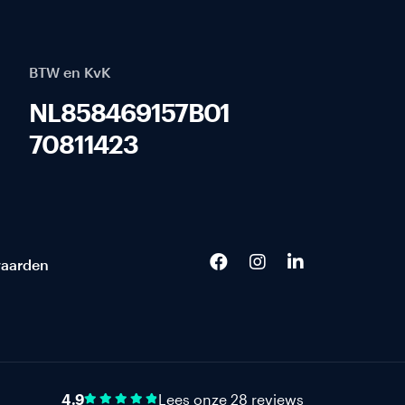
BTW en KvK
NL858469157B01
70811423
aarden
4.9
Lees onze 28 reviews