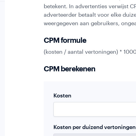
betekent. In advertenties verwijst 
adverteerder betaalt voor elke duiz
weergegeven aan gebruikers, ongeach
CPM formule
(kosten / aantal vertoningen) * 100
CPM berekenen
"
*
"
geeft
*
Kosten
vereiste
velden
aan
Kosten per duizend vertoninge