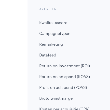
Shopware
ARTIKELEN
Magento
Magento
Kwaliteitsscore
Vacatures
koppelingen
Campagnetypen
Contact
Websites
Remarketing
Datafeed
Return on investment (ROI)
Offerte
Return on ad spend (ROAS)
Online
aanvragen
Profit on ad spend (POAS)
Blog
Bruto winstmarge
Kosten per acquisitie (CPA)