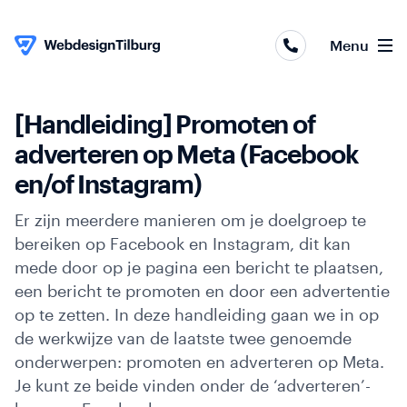
Webapplicaties
Menu
Webshops
Websites
[Handleiding] Promoten of
Skip to content
adverteren op Meta (Facebook
Online
en/of Instagram)
marketing
Er zijn meerdere manieren om je doelgroep te
Portfolio
bereiken op Facebook en Instagram, dit kan
mede door op je pagina een bericht te plaatsen,
Over
een bericht te promoten en door een advertentie
ons
op te zetten. In deze handleiding gaan we in op
de werkwijze van de laatste twee genoemde
Contact
onderwerpen: promoten en adverteren op Meta.
Je kunt ze beide vinden onder de ‘adverteren’-
Blog