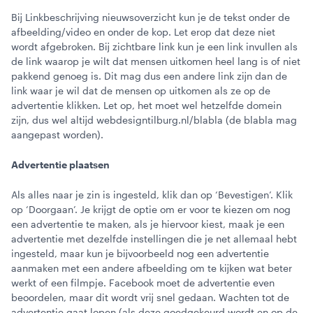
Bij Linkbeschrijving nieuwsoverzicht kun je de tekst onder de
afbeelding/video en onder de kop. Let erop dat deze niet
wordt afgebroken. Bij zichtbare link kun je een link invullen als
de link waarop je wilt dat mensen uitkomen heel lang is of niet
pakkend genoeg is. Dit mag dus een andere link zijn dan de
link waar je wil dat de mensen op uitkomen als ze op de
advertentie klikken. Let op, het moet wel hetzelfde domein
zijn, dus wel altijd webdesigntilburg.nl/blabla (de blabla mag
aangepast worden).
Advertentie plaatsen
Als alles naar je zin is ingesteld, klik dan op ‘Bevestigen’. Klik
op ‘Doorgaan’. Je krijgt de optie om er voor te kiezen om nog
een advertentie te maken, als je hiervoor kiest, maak je een
advertentie met dezelfde instellingen die je net allemaal hebt
ingesteld, maar kun je bijvoorbeeld nog een advertentie
aanmaken met een andere afbeelding om te kijken wat beter
werkt of een filmpje. Facebook moet de advertentie even
beoordelen, maar dit wordt vrij snel gedaan. Wachten tot de
advertentie gaat lopen (als deze goedgekeurd wordt en op de