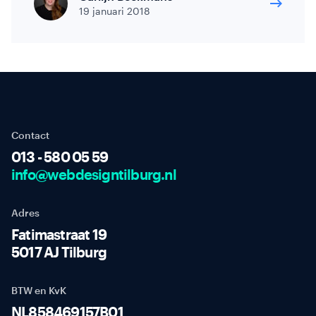
19 januari 2018
Contact
013 - 580 05 59
info@webdesigntilburg.nl
Adres
Fatimastraat 19
5017 AJ Tilburg
BTW en KvK
NL858469157B01